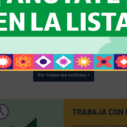
el espíritu deportivo.
nuestro colegio en la Cumbre de
Líderes Estudiantiles "Contra
Conocer más
»
Corriente", organizada por la
Fundación BostonEduca y
Fundación Volando en V.
Conocer más
»
Ver todas las noticias
»
TRABAJA CON
¡Sé parte de nuestra Comunidad