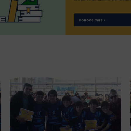
Conoce más
»