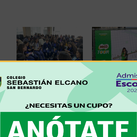
9 de Julio, 2026
17 de Junio, 2026
¡CONTRA CORRIENTE!
DESTACADA
ESTUDIANTES
PARTICIPACIÓN E
FORTALECEN SU
CORRIDA MILO 20
LIDERAZGO PARA
La participación en la Co
CONSTRUIR UNA
permitió a estudiantes y
CONVIVENCIA LIBRE DE
apoderados compartir 
VIOLENCIA
experiencia que promovi
Un grupo de estudiantes líderes
actividad física, la vida
desde 7° Básico representó a