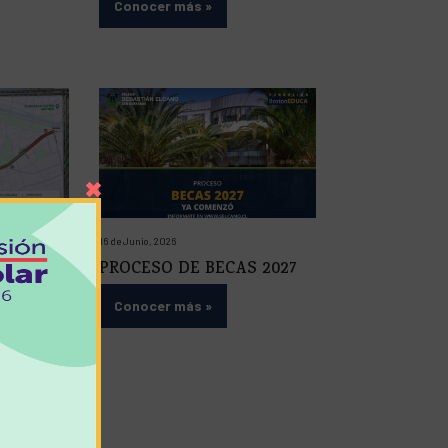
Conocer más
»
16 de Junio, 2026
PROCESO DE BECAS 2027
N LA
26
Conocer más
»
rrida Milo
una
ó la
 saludable y