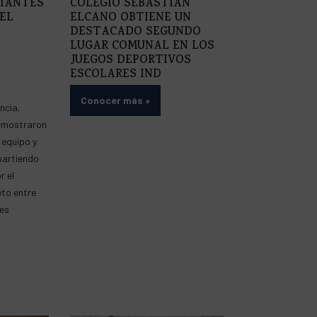
IANTES
COLEGIO SEBASTIÁN
EL
ELCANO OBTIENE UN
DESTACADO SEGUNDO
LUGAR COMUNAL EN LOS
JUEGOS DEPORTIVOS
ESCOLARES IND
Conocer más
»
ncia,
emostraron
 equipo y
partiendo
r el
to entre
es