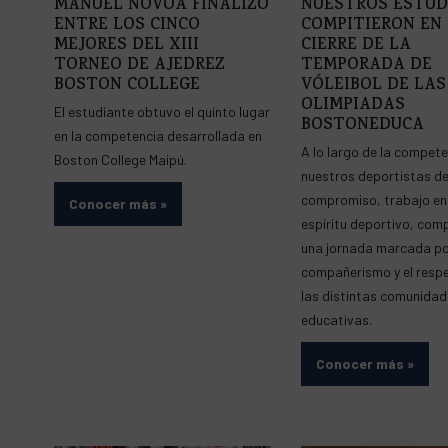
MANUEL NOVOA FINALIZÓ
NUESTROS ESTUD
ENTRE LOS CINCO
COMPITIERON EN 
MEJORES DEL XIII
CIERRE DE LA
TORNEO DE AJEDREZ
TEMPORADA DE
BOSTON COLLEGE
VÓLEIBOL DE LAS
OLIMPIADAS
El estudiante obtuvo el quinto lugar
BOSTONEDUCA
en la competencia desarrollada en
A lo largo de la compete
Boston College Maipú.
nuestros deportistas d
compromiso, trabajo en
Conocer más
»
espíritu deportivo, com
una jornada marcada po
compañerismo y el respe
las distintas comunidad
educativas.
Conocer más
»