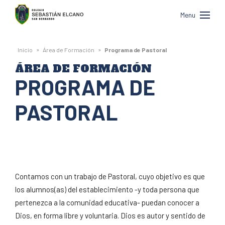
Colegio
Menu
Sebastián
Elcano
»
»
Inicio
Área de Formación
Programa de Pastoral
de
ÁREA DE FORMACIÓN
San
PROGRAMA DE
Bernardo
PASTORAL
Contamos con un trabajo de Pastoral, cuyo objetivo es que
los alumnos(as) del establecimiento -y toda persona que
pertenezca a la comunidad educativa- puedan conocer a
Dios, en forma libre y voluntaria. Dios es autor y sentido de