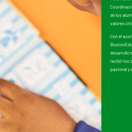
Coordinació
de los alu
valores cri
Con el aco
BostonEduc
desarrollo 
recibir los
pastoral y 