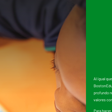
Al igual q
BostonEduc
profundo r
valores co
Para hacer