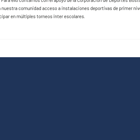
. Para ello contamos con el apoyo de la Corporación de Deportes Bosto
a nuestra comunidad acceso a instalaciones deportivas de primer nive
icipar en múltiples torneos inter escolares.
Admisión 20
mación
Área Académica
Contacto
Enlaces
e
Uniforme Escolar
Trabaja con Nosotros
Lirmi est
y Virtudes
Lista de Útiles y Plan
Lirmi pro
 Pastoral
Lector
Webmail
Interno
Objetivos