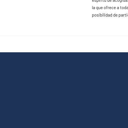
espíritu de acogida
la que ofrece a tod
posibilidad de part
Nosotros
Nuestra Comunidad
Área de For
Galerías
Actividades
Programa d
Interescolares
Orientación 
Infraestructura
Centro de Alumnos
Programa de
Noticias
Centro de Padres
Reglamento 