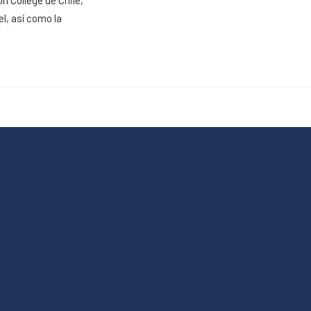
n College de Chile,
l, así como la
27
Admisión 2027
Deporte Escolar
udiante
Noticias Deporte
Escolar
fesor
Olimpiadas
BostonEduca