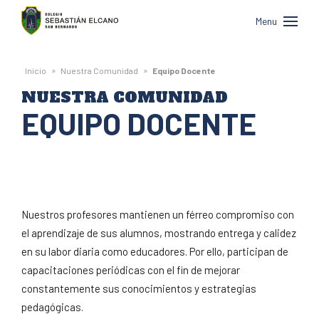
Colegio
Menu
Sebastián
Elcano
»
»
Inicio
Nuestra Comunidad
Equipo Docente
de
NUESTRA COMUNIDAD
San
EQUIPO DOCENTE
Bernardo
Nuestros profesores mantienen un férreo compromiso con
el aprendizaje de sus alumnos, mostrando entrega y calidez
en su labor diaria como educadores. Por ello, participan de
capacitaciones periódicas con el fin de mejorar
constantemente sus conocimientos y estrategias
pedagógicas.