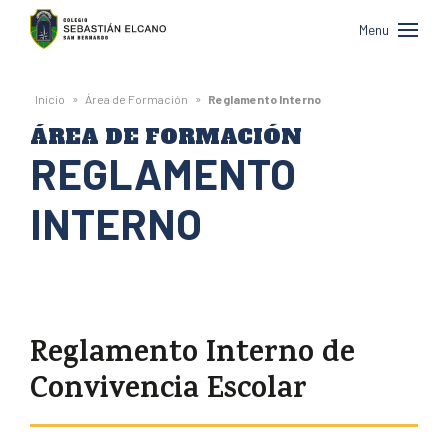
Colegio
Menu
Sebastián
Elcano
»
»
Inicio
Área de Formación
Reglamento Interno
de
ÁREA DE FORMACIÓN
San
REGLAMENTO
Bernardo
INTERNO
Reglamento Interno de
Convivencia Escolar