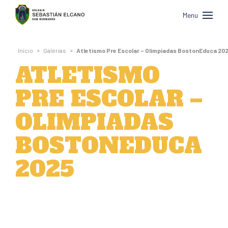
Colegio
Menu
Sebastián
Elcano
»
»
Inicio
Galerías
Atletismo Pre Escolar – Olimpiadas BostonEduca 20
de
ATLETISMO
San
PRE ESCOLAR –
Bernardo
OLIMPIADAS
BOSTONEDUCA
2025