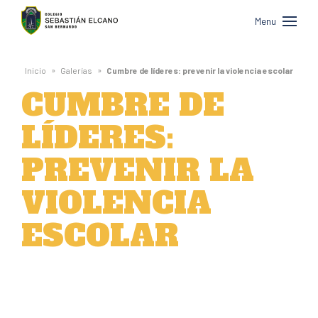
Colegio
Menu
Sebastián
Elcano
»
»
Inicio
Galerías
Cumbre de líderes: prevenir la violencia escolar
de
CUMBRE DE
San
LÍDERES:
Bernardo
PREVENIR LA
VIOLENCIA
ESCOLAR