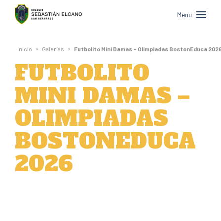
Colegio
Menu
Sebastián
Elcano
»
»
Inicio
Galerías
Futbolito Mini Damas – Olimpiadas BostonEduca 202
de
FUTBOLITO
San
MINI DAMAS –
Bernardo
OLIMPIADAS
BOSTONEDUCA
2026