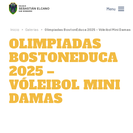
Colegio
Menu
Sebastián
Elcano
»
»
Inicio
Galerías
Olimpiadas BostonEduca 2025 – Vóleibol Mini Damas
de
OLIMPIADAS
San
BOSTONEDUCA
Bernardo
2025 –
VÓLEIBOL MINI
DAMAS