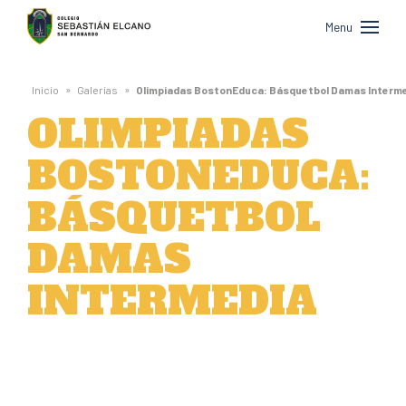
Colegio
Menu
Sebastián
Elcano
»
»
Inicio
Galerías
Olimpiadas BostonEduca: Básquetbol Damas Interm
de
OLIMPIADAS
San
BOSTONEDUCA:
Bernardo
BÁSQUETBOL
DAMAS
INTERMEDIA