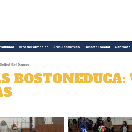
omunidad
Área de Formación
Área Académica
Deporte Escolar
Contacto
leibol Mini Damas
S BOSTONEDUCA: 
AS