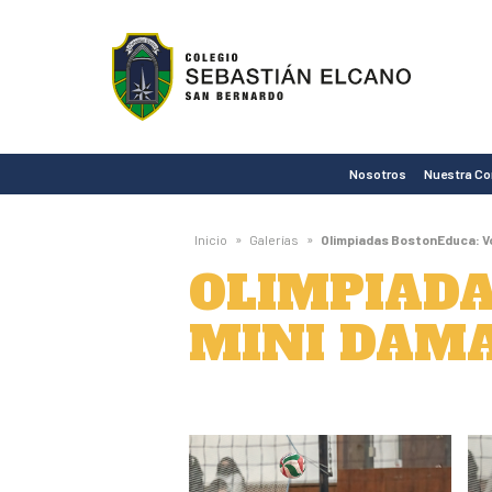
Colegio
Sebastián
Elcano
de
Nosotros
Nuestra C
San
Bernardo
»
»
Inicio
Galerías
Olimpiadas BostonEduca: Vó
OLIMPIADA
MINI DAM