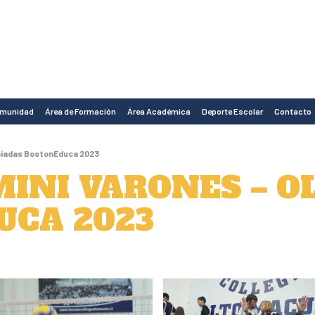
omunidad
Área de Formación
Área Académica
Deporte Escolar
Contacto
impiadas BostonEduca 2023
MINI VARONES – O
UCA 2023