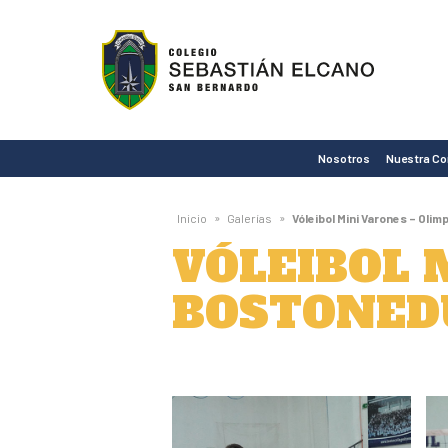
Colegio
Sebastián
Elcano
de
Nosotros
Nuestra C
San
Bernardo
»
»
Inicio
Galerías
Vóleibol Mini Varones – Ol
VÓLEIBOL 
BOSTONED