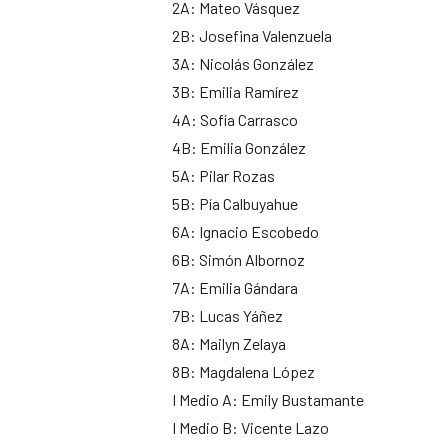
2A: Mateo Vásquez
2B: Josefina Valenzuela
3A: Nicolás González
3B: Emilia Ramírez
4A: Sofía Carrasco
4B: Emilia González
5A: Pilar Rozas
5B: Pía Calbuyahue
6A: Ignacio Escobedo
6B: Simón Albornoz
7A: Emilia Gándara
7B: Lucas Yáñez
8A: Mailyn Zelaya
8B: Magdalena López
I Medio A: Emily Bustamante
I Medio B: Vicente Lazo