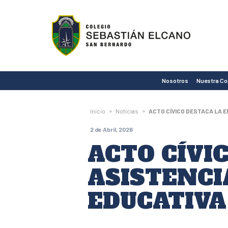
Colegio
Sebastián
Elcano
de
Nosotros
Nuestra C
San
Bernardo
»
»
Inicio
Noticias
ACTO CÍVICO DESTACA LA 
2 de Abril, 2026
ACTO CÍVI
ASISTENCI
EDUCATIVA