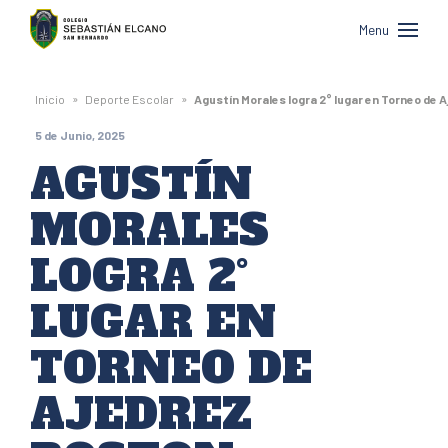
Colegio
Menu
Sebastián
Elcano
»
»
Inicio
Deporte Escolar
Agustín Morales logra 2° lugar en Torneo de 
de
5 de Junio, 2025
San
AGUSTÍN
Bernardo
MORALES
LOGRA 2°
LUGAR EN
TORNEO DE
AJEDREZ