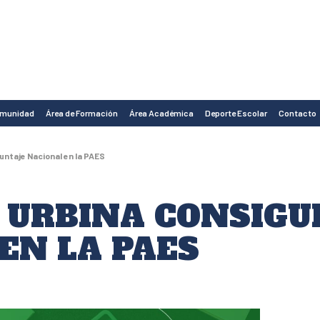
omunidad
Área de Formación
Área Académica
Deporte Escolar
Contacto
untaje Nacional en la PAES
 URBINA CONSIGU
EN LA PAES