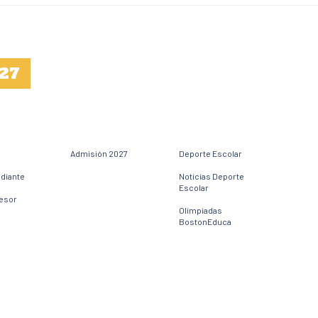
27
Admisión 2027
Deporte Escolar
udiante
Noticias Deporte
Escolar
fesor
Olimpiadas
BostonEduca