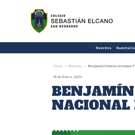
Colegio
Sebastián
Elcano
de
Nosotros
Nuestra C
San
Bernardo
»
»
Inicio
Noticias
Benjamín Urbina consigue P
16 de Enero, 2024
BENJAMÍN
NACIONAL 