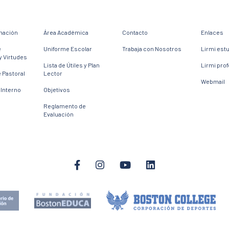
mación
Área Académica
Contacto
Enlaces
e
Uniforme Escolar
Trabaja con Nosotros
Lirmi est
y Virtudes
Lista de Útiles y Plan
Lirmi pro
 Pastoral
Lector
Webmail
Interno
Objetivos
Reglamento de
Evaluación