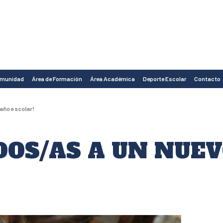
omunidad
Área de Formación
Área Académica
Deporte Escolar
Contacto
año escolar!
DOS/AS A UN NUE