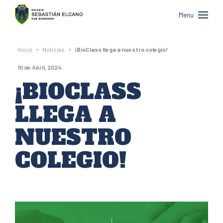
Colegio
Menu
Sebastián
Elcano
»
»
Inicio
Noticias
¡BioClass llega a nuestro colegio!
de
10 de Abril, 2024
San
¡BIOCLASS
Bernardo
LLEGA A
NUESTRO
COLEGIO!