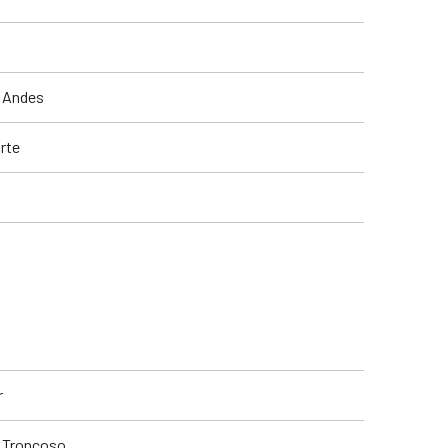
s Andes
arte
r
é Troncoso