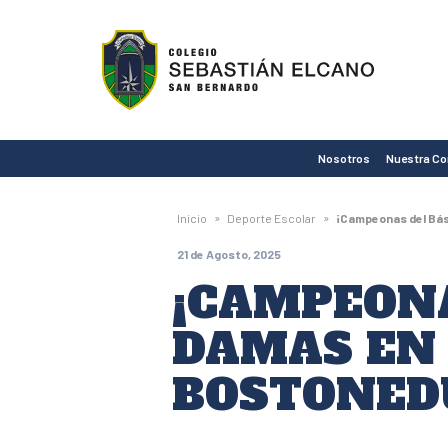
Colegio
Sebastián
Elcano
de
Nosotros
Nuestra C
San
Bernardo
»
»
Inicio
Deporte Escolar
¡Campeonas del Bás
21 de Agosto, 2025
¡CAMPEONA
DAMAS EN 
BOSTONEDU