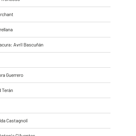
archant
rellana
acura: Avril Bascuñán
ra Guerrero
d Terán
lda Castagnoli
Antonia Cifuentes