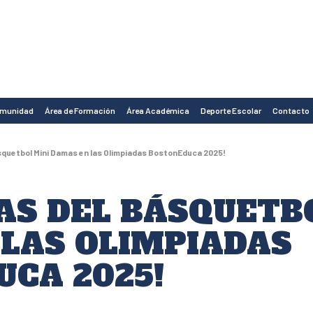
omunidad
Área de Formación
Área Académica
Deporte Escolar
Contacto
quetbol Mini Damas en las Olimpiadas BostonEduca 2025!
S DEL BÁSQUETB
LAS OLIMPIADAS
CA 2025!