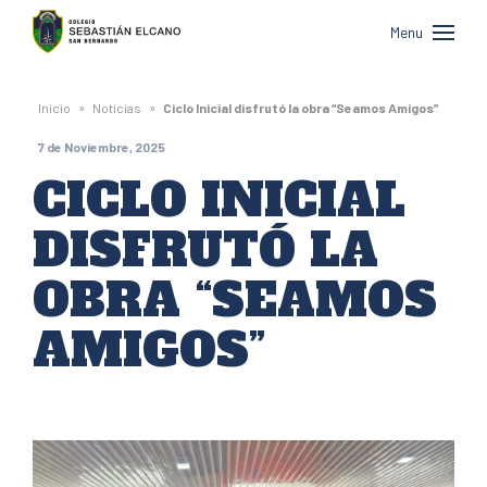
Colegio
Menu
Sebastián
Elcano
»
»
Inicio
Noticias
Ciclo Inicial disfrutó la obra “Seamos Amigos”
de
7 de Noviembre, 2025
San
CICLO INICIAL
Bernardo
DISFRUTÓ LA
OBRA “SEAMOS
AMIGOS”