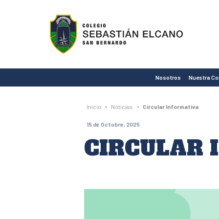
Colegio
Sebastián
Elcano
de
Nosotros
Nuestra C
San
Bernardo
»
»
Inicio
Noticias
Circular Informativa
15 de Octubre, 2025
CIRCULAR 