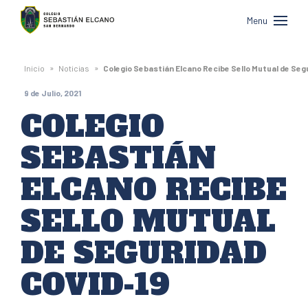
Colegio
Menu
Sebastián
Elcano
»
»
Inicio
Noticias
Colegio Sebastián Elcano Recibe Sello Mutual de Seg
de
9 de Julio, 2021
San
COLEGIO
Bernardo
SEBASTIÁN
ELCANO RECIBE
SELLO MUTUAL
DE SEGURIDAD
COVID-19