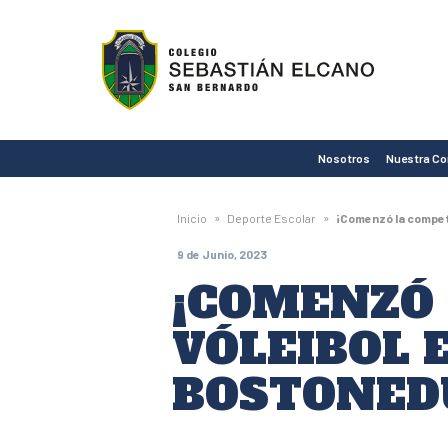
Colegio
Sebastián
Elcano
de
Nosotros
Nuestra C
San
Bernardo
»
»
Inicio
Deporte Escolar
¡Comenzó la compete
9 de Junio, 2023
¡COMENZÓ 
VÓLEIBOL 
BOSTONED