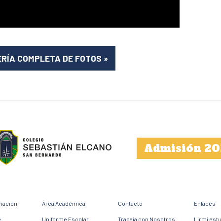
ERÍA COMPLETA DE FOTOS
»
Admisión 20
mación
Área Académica
Contacto
Enlaces
e
Uniforme Escolar
Trabaja con Nosotros
Lirmi est