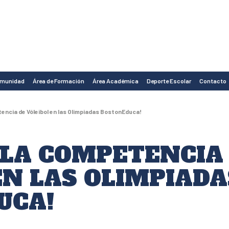
omunidad
Área de Formación
Área Académica
Deporte Escolar
Contacto
ncia de Vóleibol en las Olimpiadas BostonEduca!
LA COMPETENCIA
EN LAS OLIMPIADA
UCA!