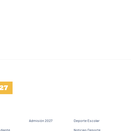
27
Admisión 2027
Deporte Escolar
udiante
Noticias Deporte