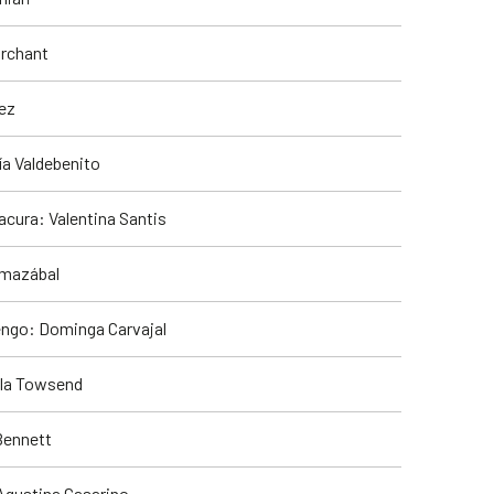
archant
ez
ía Valdebenito
cura: Valentina Santis
rmazábal
engo: Dominga Carvajal
ela Towsend
Bennett
Agustina Casarino