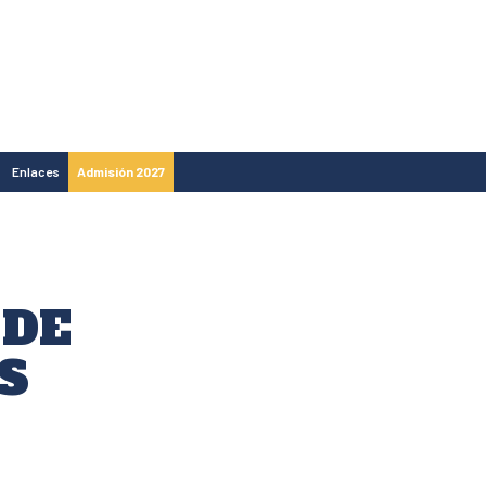
Enlaces
Admisión 2027
 DE
S