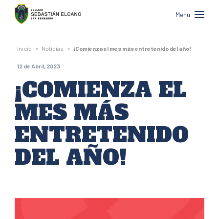
Colegio
Menu
Sebastián
Elcano
»
»
Inicio
Noticias
¡Comienza el mes más entretenido del año!
de
12 de Abril, 2023
San
¡COMIENZA EL
Bernardo
MES MÁS
ENTRETENIDO
DEL AÑO!