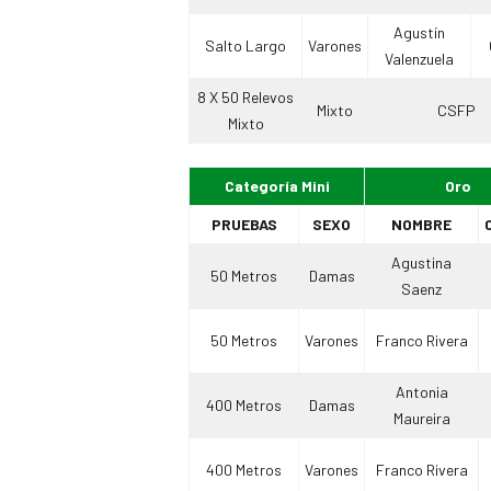
Agustín
Salto Largo
Varones
Valenzuela
8 X 50 Relevos
Mixto
CSFP
Mixto
Categoría Mini
Oro
PRUEBAS
SEXO
NOMBRE
Agustina
50 Metros
Damas
Saenz
50 Metros
Varones
Franco Rivera
Antonia
400 Metros
Damas
Maureira
400 Metros
Varones
Franco Rivera