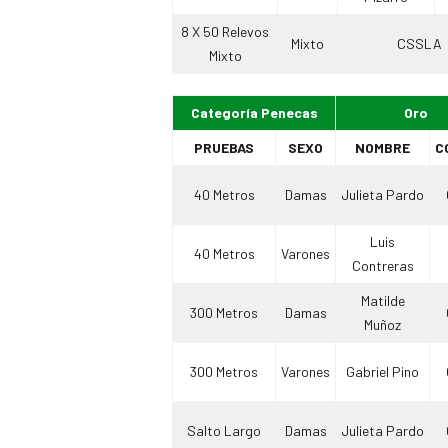
8 X 50 Relevos
Mixto
CSSLA
Mixto
Categoría Penecas
Oro
PRUEBAS
SEXO
NOMBRE
C
40 Metros
Damas
Julieta Pardo
Luis
40 Metros
Varones
Contreras
Matilde
300 Metros
Damas
Muñoz
300 Metros
Varones
Gabriel Pino
Salto Largo
Damas
Julieta Pardo