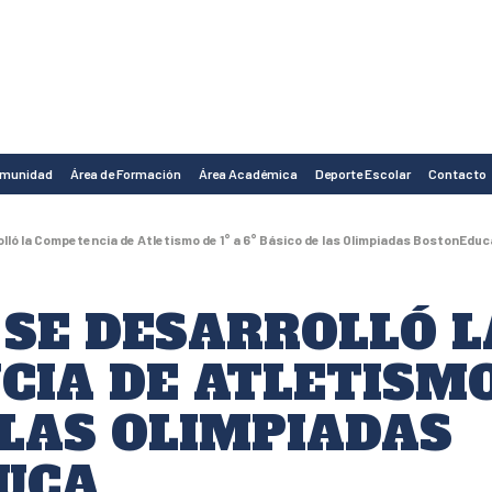
omunidad
Área de Formación
Área Académica
Deporte Escolar
Contacto
olló la Competencia de Atletismo de 1° a 6° Básico de las Olimpiadas BostonEduc
 SE DESARROLLÓ L
A DE ATLETISMO D
 LAS OLIMPIADAS
UCA