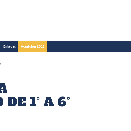
Enlaces
Admisión 2027
a
A
E 1° A 6°