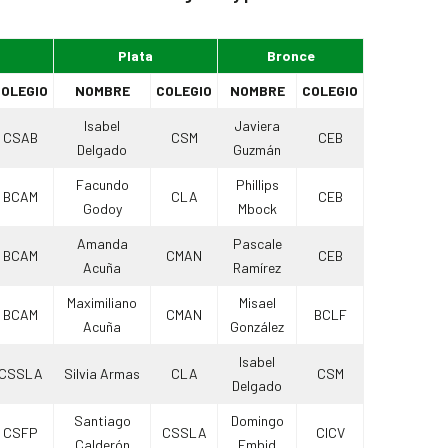
Plata
Bronce
OLEGIO
NOMBRE
COLEGIO
NOMBRE
COLEGIO
Isabel
Javiera
CSAB
CSM
CEB
Delgado
Guzmán
Facundo
Phillips
BCAM
CLA
CEB
Godoy
Mbock
Amanda
Pascale
BCAM
CMAN
CEB
Acuña
Ramírez
Maximiliano
Misael
BCAM
CMAN
BCLF
Acuña
González
Isabel
CSSLA
Silvia Armas
CLA
CSM
Delgado
Santiago
Domingo
CSFP
CSSLA
CICV
Calderón
Embid