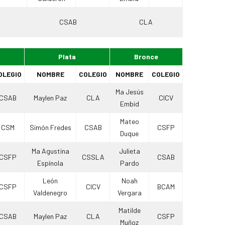
CSAB
CLA
Plata
Bronce
OLEGIO
NOMBRE
COLEGIO
NOMBRE
COLEGIO
Ma Jesús
CSAB
Maylen Paz
CLA
CICV
Embid
Mateo
CSM
Simón Fredes
CSAB
CSFP
Duque
Ma Agustina
Julieta
CSFP
CSSLA
CSAB
Espínola
Pardo
León
Noah
CSFP
CICV
BCAM
Valdenegro
Vergara
Matilde
CSAB
Maylen Paz
CLA
CSFP
Muñoz