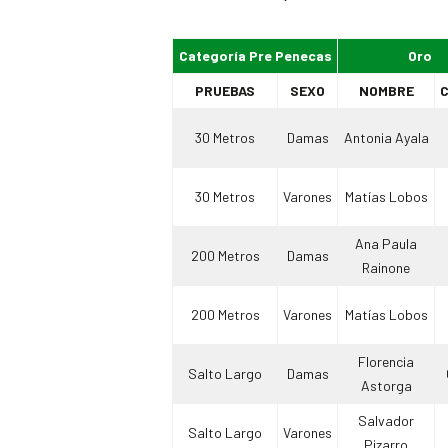
Categoría Pre Penecas
Oro
PRUEBAS
SEXO
NOMBRE
C
30 Metros
Damas
Antonia Ayala
30 Metros
Varones
Matías Lobos
Ana Paula
200 Metros
Damas
Rainone
200 Metros
Varones
Matías Lobos
Florencia
Salto Largo
Damas
Astorga
Salvador
Salto Largo
Varones
Pizarro