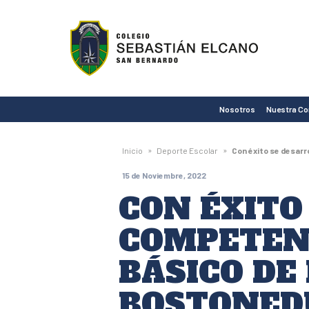
Colegio
Sebastián
Elcano
de
Nosotros
Nuestra C
San
Bernardo
»
»
Inicio
Deporte Escolar
Con éxito se desarr
15 de Noviembre, 2022
CON ÉXITO
COMPETENCI
BÁSICO DE
BOSTONED