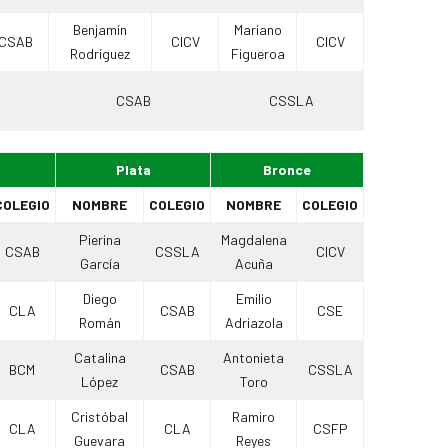
Benjamín
Mariano
CSAB
CICV
CICV
Rodríguez
Figueroa
CSAB
CSSLA
Plata
Bronce
COLEGIO
NOMBRE
COLEGIO
NOMBRE
COLEGIO
Pierina
Magdalena
CSAB
CSSLA
CICV
García
Acuña
Diego
Emilio
CLA
CSAB
CSE
Román
Adriazola
Catalina
Antonieta
BCM
CSAB
CSSLA
López
Toro
Cristóbal
Ramiro
CLA
CLA
CSFP
Guevara
Reyes