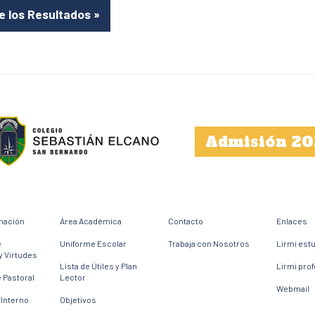
 los Resultados
»
Admisión 20
mación
Área Académica
Contacto
Enlaces
e
Uniforme Escolar
Trabaja con Nosotros
Lirmi est
y Virtudes
Lista de Útiles y Plan
Lirmi pro
 Pastoral
Lector
Webmail
Interno
Objetivos