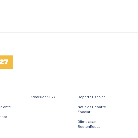
27
Admisión 2027
Deporte Escolar
udiante
Noticias Deporte
Escolar
fesor
Olimpiadas
BostonEduca