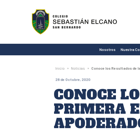
Colegio
Sebastián
Elcano
de
Nosotros
Nuestra C
San
Bernardo
»
»
Inicio
Noticias
Conoce los Resultados de 
28 de Octubre, 2020
CONOCE LO
PRIMERA E
APODERAD