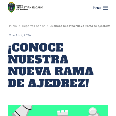
Colegio
Menu
Sebastián
Elcano
»
»
Inicio
Deporte Escolar
¡Conoce nuestra nueva Rama de Ajedrez!
de
2 de Abril, 2024
San
¡CONOCE
Bernardo
NUESTRA
NUEVA RAMA
DE AJEDREZ!