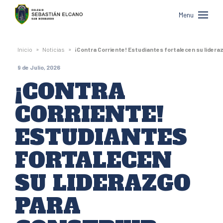
Colegio
Menu
Sebastián
Elcano
»
»
Inicio
Noticias
¡Contra Corriente! Estudiantes fortalecen su liderazg
de
9 de Julio, 2026
San
¡CONTRA
Bernardo
CORRIENTE!
ESTUDIANTES
FORTALECEN
SU LIDERAZGO
PARA