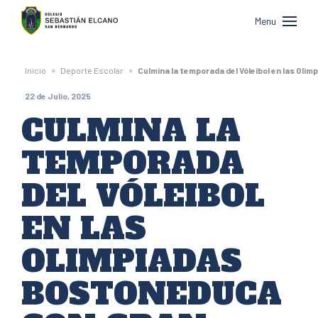
Colegio
Menu
Sebastián
Elcano
»
»
Inicio
Deporte Escolar
Culmina la temporada del Vóleibol en las Oli
de
22 de Julio, 2025
San
CULMINA LA
Bernardo
TEMPORADA
DEL VÓLEIBOL
EN LAS
OLIMPIADAS
BOSTONEDUCA