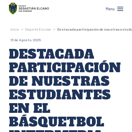
Colegio
Menu
Sebastián
Elcano
»
»
Inicio
Deporte Escolar
Destacada participación de nuestras estudi
de
13 de Agosto, 2025
San
DESTACADA
Bernardo
PARTICIPACIÓN
DE NUESTRAS
ESTUDIANTES
EN EL
BÁSQUETBOL