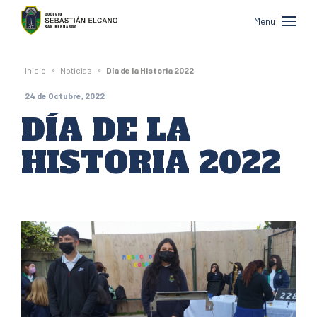
Colegio
Menu
Sebastián
Elcano
»
»
Inicio
Noticias
Día de la Historia 2022
de
24 de Octubre, 2022
San
DÍA DE LA
Bernardo
HISTORIA 2022