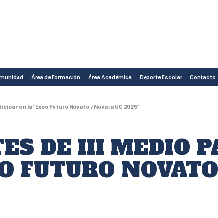
omunidad
Área de Formación
Área Académica
Deporte Escolar
Contacto
rticipan en la “Expo Futuro Novato y Novata UC 2025”
ES DE III MEDIO 
PO FUTURO NOVATO