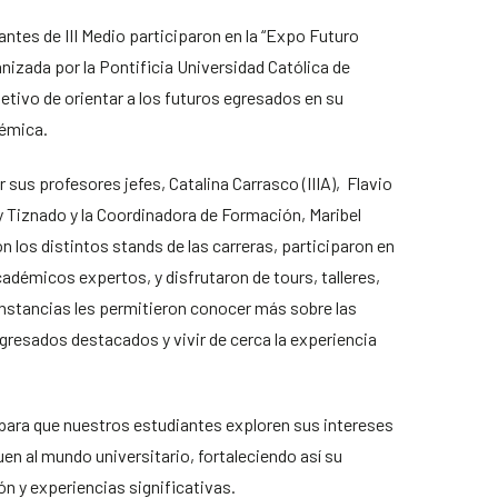
antes de III Medio participaron en la “Expo Futuro
izada por la Pontificia Universidad Católica de
jetivo de orientar a los futuros egresados en su
démica.
us profesores jefes, Catalina Carrasco (IIIA), Flavio
my Tiznado y la Coordinadora de Formación, Maribel
n los distintos stands de las carreras, participaron en
adémicos expertos, y disfrutaron de tours, talleres,
instancias les permitieron conocer más sobre las
 egresados destacados y vivir de cerca la experiencia
 para que nuestros estudiantes exploren sus intereses
en al mundo universitario, fortaleciendo así su
n y experiencias significativas.