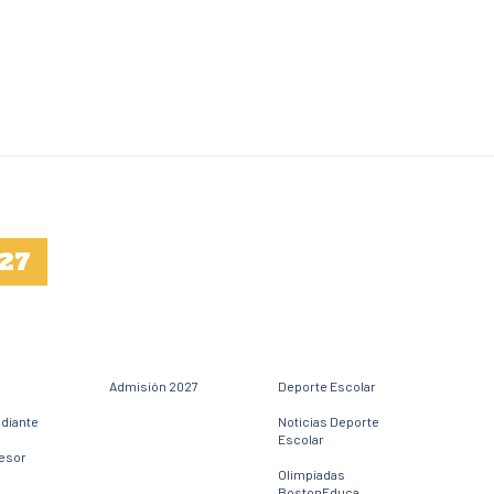
27
Admisión 2027
Deporte Escolar
udiante
Noticias Deporte
Escolar
fesor
Olimpiadas
BostonEduca