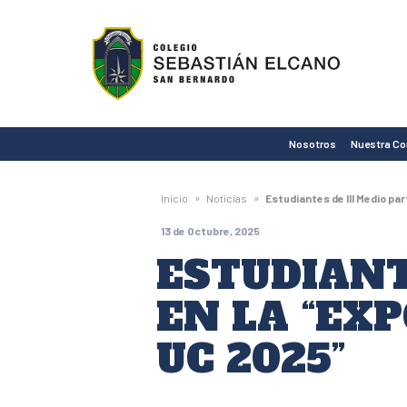
Colegio
Sebastián
Elcano
de
Nosotros
Nuestra C
San
Bernardo
»
»
Inicio
Noticias
Estudiantes de III Medio pa
13 de Octubre, 2025
ESTUDIANT
EN LA “EX
UC 2025”