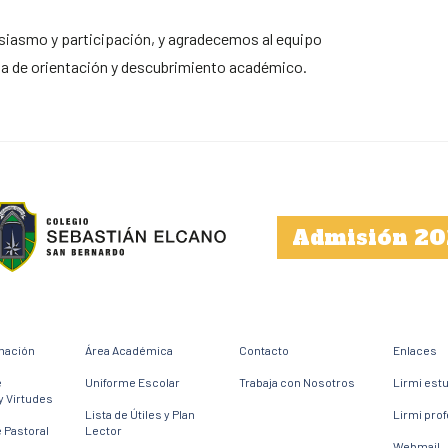
usiasmo y participación, y agradecemos al equipo
a de orientación y descubrimiento académico.
Admisión 20
mación
Área Académica
Contacto
Enlaces
e
Uniforme Escolar
Trabaja con Nosotros
Lirmi est
y Virtudes
Lista de Útiles y Plan
Lirmi pro
 Pastoral
Lector
Webmail