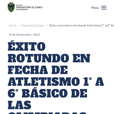
Colegio
Menu
Sebastián
Elcano
»
»
Inicio
Deporte Escolar
Éxito rotundo en fecha de Atletismo 1° a 6° 
de
19 de Noviembre, 2024
San
ÉXITO
Bernardo
ROTUNDO EN
FECHA DE
ATLETISMO 1° A
6° BÁSICO DE
LAS