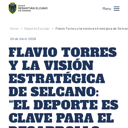
Colegio
Menu
Sebastián
Elcano
»
»
Inicio
Deporte Escolar
Flavio Torres y la visión estratégica de Selca
de
20 de Abril, 2026
San
FLAVIO TORRES
Bernardo
Y LA VISIÓN
ESTRATÉGICA
DE SELCANO:
“EL DEPORTE ES
CLAVE PARA EL