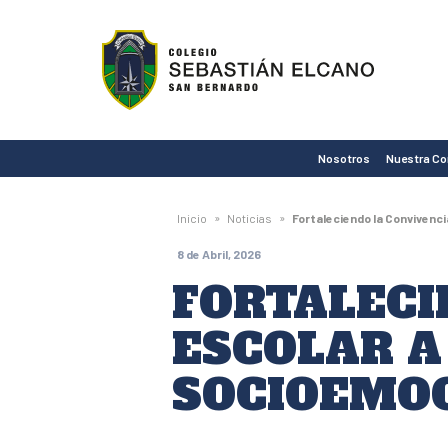
Colegio
Sebastián
Elcano
de
Nosotros
Nuestra C
San
Bernardo
»
»
Inicio
Noticias
Fortaleciendo la Convivenci
8 de Abril, 2026
FORTALECI
ESCOLAR A
SOCIOEMO