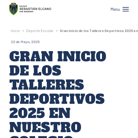
Colegio
Menu
Sebastián
Elcano
»
»
Inicio
Deporte Escolar
Gran inicio de los Talleres Deportivos 2025 e
de
22 de Mayo, 2025
San
GRAN INICIO
Bernardo
DE LOS
TALLERES
DEPORTIVOS
2025 EN
NUESTRO