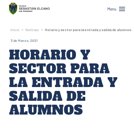
Colegio
Menu
Sebastián
Elcano
»
»
Inicio
Noticias
Horario y sector para la entrada y salida de alumnos
de
3 de Marzo, 2021
San
HORARIO Y
Bernardo
SECTOR PARA
LA ENTRADA Y
SALIDA DE
ALUMNOS