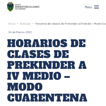
Colegio
Menu
Sebastián
Elcano
»
»
Inicio
Noticias
Horarios de clases de Prekinder a IV medio – Modo C
de
24 de Marzo, 2021
San
HORARIOS DE
Bernardo
CLASES DE
PREKINDER A
IV MEDIO –
MODO
CUARENTENA