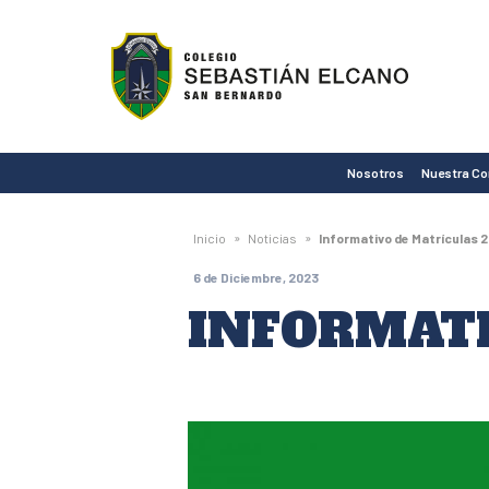
Colegio
Sebastián
Elcano
de
Nosotros
Nuestra C
San
Bernardo
»
»
Inicio
Noticias
Informativo de Matrículas 
6 de Diciembre, 2023
INFORMATI