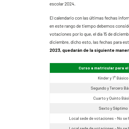
escolar 2024.
El calendario con las últimas fechas info
en este rango de tiempo debemos conside
votaciones por lo que, el día 15 de diciem
diciembre, dicho esto, las fechas para e
2023, quedarán de la siguiente mane
Curso a matricular para e
Kínder y 1° Básico
Segundo y Tercero Bá
Cuarto y Quinto Bás
Sexto y Séptimo
Local sede de votaciones – No se 
Local sede de votaciones – No se 