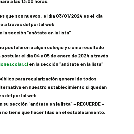
ará a las 13:00 horas.
s que son nuevos , el día 03/01/2024 es el día
re a través del portal web
n la sección “anótate en la lista”
ño postularon a algún colegio y c omo resultado
 postular el día 04 y 05 de enero de 2024 a través
onescolar.cl
en la sección “anótate en la lista”
 público para regularización general de todos
alternativa en nuestro establecimiento si quedan
és del portal web
n su sección “anótate en la lista” – RECUERDE –
ya no tiene que hacer filas en el establecimiento,