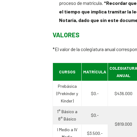
proceso de matrícula.
*Recordar que
el tiempo que implica tramitar la l
Notaría, dado que sin este docume
VALORES
*El valor de la colegiatura anual correspo
COLEGIATUR
CURSOS
MATRÍCULA
ANUAL
Prebásica
(Prekínder y
$0.-
$436.000
Kínder)
1° Básico a
$0.-
8° Básico
$819.000
I Medio a IV
$3.500.-
Medio