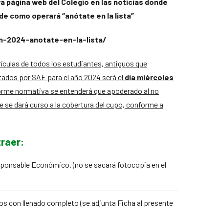
a página web del Colegio en las noticias donde
e como operará “anótate en la lista”
on-2024-anotate-en-la-lista/
rículas de todos los estudiantes, antiguos que
tados por SAE para el año 2024 será el
día miércoles
forme normativa se entenderá que apoderado al no
ue se dará curso a la cobertura del cupo, conforme a
traer:
onsable Económico. (no se sacará fotocopia en el
s con llenado completo (se adjunta Ficha al presente