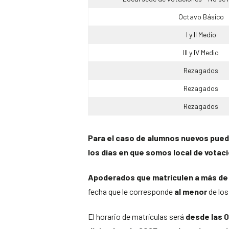
Octavo Básico
I y II Medio
III y IV Medio
Rezagados
Rezagados
Rezagados
Para el caso de alumnos nuevos puede
los días en que somos local de votac
Apoderados que matriculen a más de
fecha que le corresponde
al menor
de los
El horario de matrículas será
desde las 0