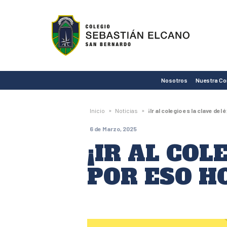
Colegio
Sebastián
Elcano
de
Nosotros
Nuestra C
San
Bernardo
»
»
Inicio
Noticias
¡Ir al colegio es la clave del
6 de Marzo, 2025
¡IR AL COL
POR ESO H