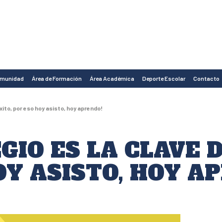
omunidad
Área de Formación
Área Académica
Deporte Escolar
Contacto
 éxito, por eso hoy asisto, hoy aprendo!
EGIO ES LA CLAVE D
OY ASISTO, HOY A