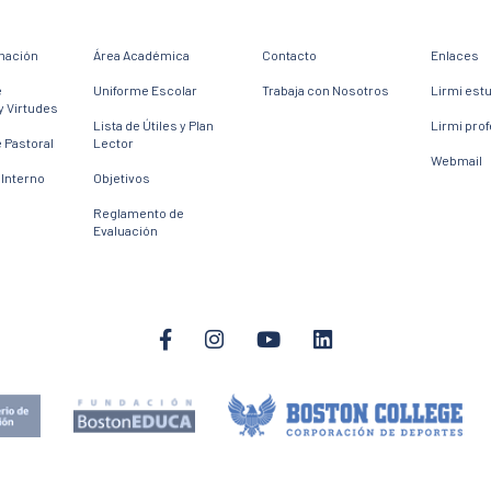
mación
Área Académica
Contacto
Enlaces
e
Uniforme Escolar
Trabaja con Nosotros
Lirmi est
y Virtudes
Lista de Útiles y Plan
Lirmi pro
 Pastoral
Lector
Webmail
Interno
Objetivos
Reglamento de
Evaluación