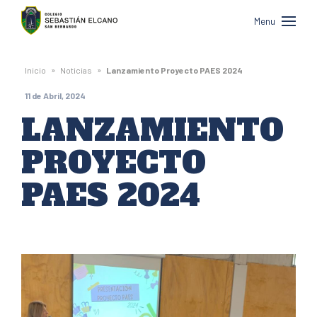
Colegio
Menu
Sebastián
Elcano
»
»
Inicio
Noticias
Lanzamiento Proyecto PAES 2024
de
11 de Abril, 2024
San
LANZAMIENTO
Bernardo
PROYECTO
PAES 2024