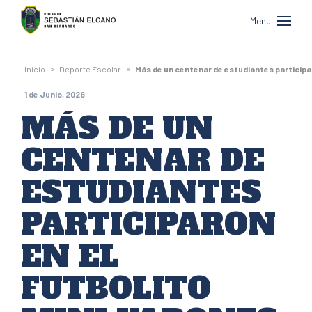
Colegio
Menu
Sebastián
Elcano
»
»
Inicio
Deporte Escolar
Más de un centenar de estudiantes participar
de
1 de Junio, 2026
San
MÁS DE UN
Bernardo
CENTENAR DE
ESTUDIANTES
PARTICIPARON
EN EL
FUTBOLITO