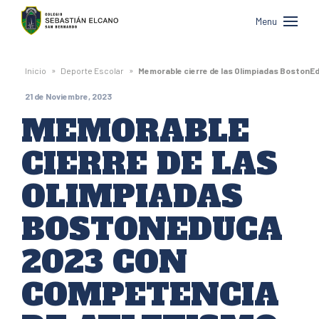
Colegio
Menu
Sebastián
Elcano
»
»
Inicio
Deporte Escolar
Memorable cierre de las Olimpiadas BostonEd
de
21 de Noviembre, 2023
San
MEMORABLE
Bernardo
CIERRE DE LAS
OLIMPIADAS
BOSTONEDUCA
2023 CON
COMPETENCIA