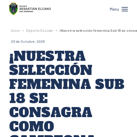
Colegio
Menu
Sebastián
Elcano
»
»
Inicio
Deporte Escolar
¡Nuestra selección femenina Sub 18 se consa
de
23 de Octubre, 2025
San
¡NUESTRA
Bernardo
SELECCIÓN
FEMENINA SUB
18 SE
CONSAGRA
COMO