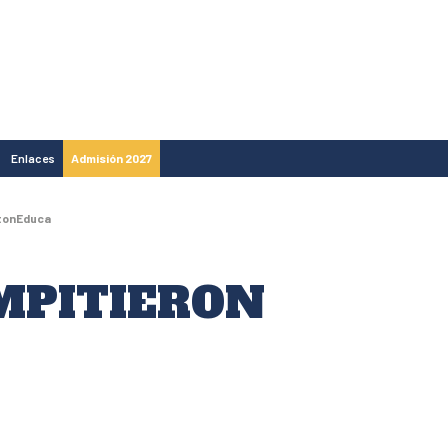
Enlaces
Admisión 2027
stonEduca
MPITIERON