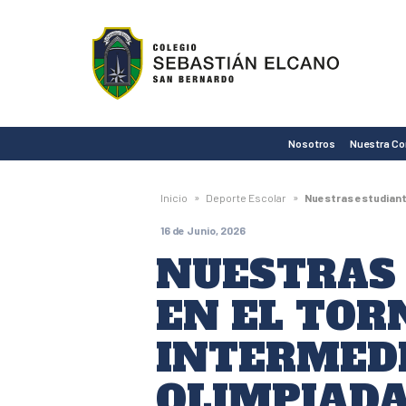
Colegio
Sebastián
Elcano
de
Nosotros
Nuestra C
San
Bernardo
»
»
Inicio
Deporte Escolar
Nuestras estudiante
16 de Junio, 2026
NUESTRAS
EN EL TOR
INTERMEDI
OLIMPIAD