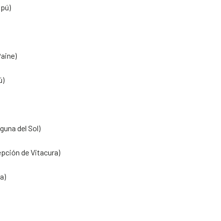
ipú)
Paine)
ú)
una del Sol)
epción de Vitacura)
a)