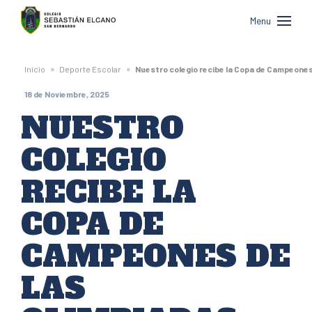
Colegio
Menu
Sebastián
Elcano
»
»
Inicio
Deporte Escolar
Nuestro colegio recibe la Copa de Campeones
de
18 de Noviembre, 2025
San
NUESTRO
Bernardo
COLEGIO
RECIBE LA
COPA DE
CAMPEONES DE
LAS