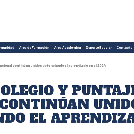
omunidad
Área de Formación
Área Académica
Deporte Escolar
Contacto
acional continúan unidos potenciando el aprendizaje en el 2024
OLEGIO Y PUNTAJ
 CONTINÚAN UNID
DO EL APRENDIZA