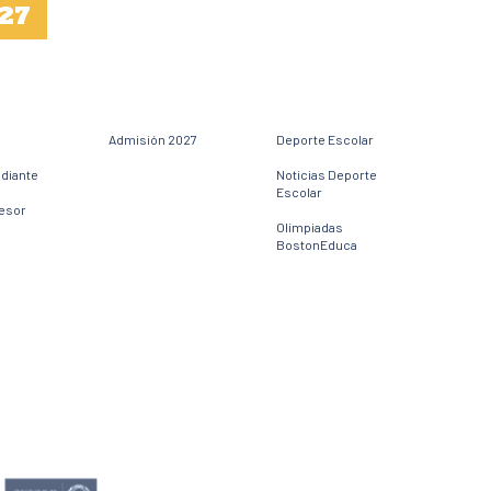
27
Admisión 2027
Deporte Escolar
udiante
Noticias Deporte
Escolar
fesor
Olimpiadas
BostonEduca