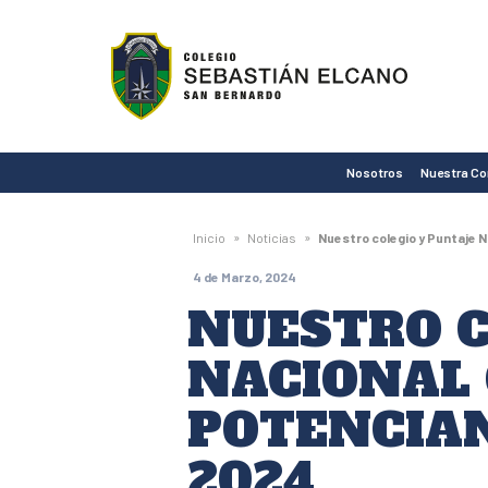
Colegio
Sebastián
Elcano
de
Nosotros
Nuestra C
San
Bernardo
»
»
Inicio
Noticias
Nuestro colegio y Puntaje N
4 de Marzo, 2024
NUESTRO C
NACIONAL
POTENCIAN
2024