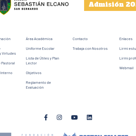
Admisión 20
mación
Área Académica
Contacto
Enlaces
e
Uniforme Escolar
Trabaja con Nosotros
Lirmi est
y Virtudes
Lista de Útiles y Plan
Lirmi pro
 Pastoral
Lector
Webmail
Interno
Objetivos
Reglamento de
Evaluación