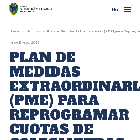
Colegio
Menu
Sebastián
Elcano
»
»
Inicio
Noticias
Plan de Medidas Extraordinarias (PME) para Reprog
de
4 de Enero, 2021
San
PLAN DE
Bernardo
MEDIDAS
EXTRAORDINARI
(PME) PARA
REPROGRAMAR
CUOTAS DE