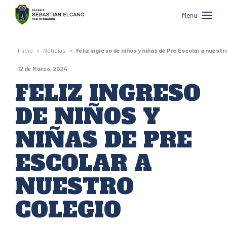
Colegio
Menu
Sebastián
Elcano
»
»
Inicio
Noticias
Feliz ingreso de niños y niñas de Pre Escolar a nuestr
de
12 de Marzo, 2024
San
FELIZ INGRESO
Bernardo
DE NIÑOS Y
NIÑAS DE PRE
ESCOLAR A
NUESTRO
COLEGIO