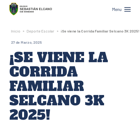
Colegio
Menu
Sebastián
Elcano
»
»
Inicio
Deporte Escolar
¡Se viene la Corrida Familiar Selcano 3K 2025!
de
27 de Marzo, 2025
San
¡SE VIENE LA
Bernardo
CORRIDA
FAMILIAR
SELCANO 3K
2025!