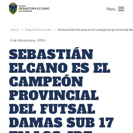
Colegio
Menu
Sebastián
Elcano
»
»
Inicio
Deporte Escolar
Sebastián Elcano es el campeón provincial de
de
5 de Noviembre, 2024
San
SEBASTIÁN
Bernardo
ELCANO ES EL
CAMPEÓN
PROVINCIAL
DEL FUTSAL
DAMAS SUB 17